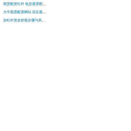
期货配资杠杆 低息股票配资，轻松掌握资金，助您灵活操盘
大牛股票配资网站 崇左股票配资：助你把握投资良机，实现财富增值
加杠杆资金炒股步骤与风险指南