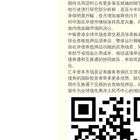
期待当局适时公布更多落实措施的细
他引述渣打研究部分析称，直至今年
录得明显升幅，按月增加逾两倍(5月：
对中国在岸债巿继续保持高度兴趣。
放内地金融巿场的决心。
中银香港全球市场首席交易员张承栋
排合资格抵押品清单后，整体运行顺
加在岸债券抵押品功能的应用场景，
有助节省现金占用成本。相信该项举
债券通和互换通的协同效应，有助巩
化。
汇丰资本市场及证券服务香港区主管
债券的国际投资者带来更多优势。除
用作互换通下交易的合资格抵押品，
港作为全球领先离岸人民币中心的地