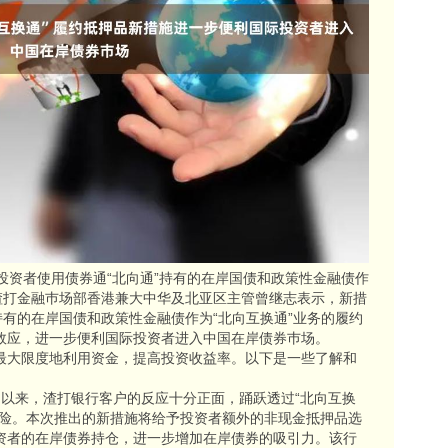
投资者使用债券通“北向通”持有的在岸国债和政策性金融债作
。渣打金融巿场部香港兼大中华及北亚区主管曾继志表示，新措
持有的在岸国债和政策性金融债作为“北向互换通”业务的履约
效应，进一步便利国际投资者进入中国在岸债券巿场。
最大限度地利用资金，提高投资收益率。以下是一些了解和
出以来，渣打银行客户的反应十分正面，踊跃透过“北向互换
风险。本次推出的新措施将给予投资者额外的非现金抵押品选
资者的在岸债券持仓，进一步增加在岸债券的吸引力。该行