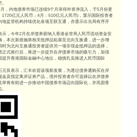
节。
5月，内地债券巿场已连续9个月录得外资净流入，于5月份更
1720亿元人民币；4月：510亿元人民币)，显示国际投资者
内地监管机构持续优化各项互联互通，亦显示出当局有序开
表示，今年2月在岸债券获纳入香港金管局人民币流动资金安
畅，本次新措施将相关抵押品拓展至北向互换通，进一步增
同时为北向互换通投资者提供另一项非现金抵押品的选择，
措正式推行后，将进一步提升在岸债券市场的吸引力，加强
固提升香港国际金融中心地位，稳慎扎实推进人民币国际
石元良表示，汇丰欢迎该项新发展，为透过债券通购买在岸
现金及指定离岸证券产品，境外投资者亦可选择以在岸债券
此举将有助进一步推动中国债券市场迈向国际化，并巩固香
位。