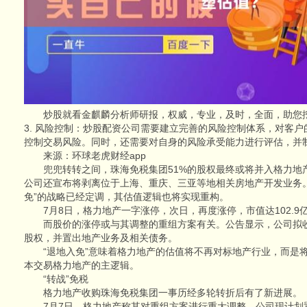
炒股就看金麒麟分析师研报，权威，专业，及时，全面，助您
3. 风险控制：炒股配资公司需要建立完善的风险控制体系，对客
控制交易风险。同时，还需要对自身的风险承受能力进行评估，并
来源：环球老虎财经app
兜兜转转之间，珠海免税集团51%的股权最终或将并入格力地
公司还宣布将剥离位于上海、重庆、三亚等地相关房地产开发业务
免”的战略已经定调，其估值逻辑也将实现重构。
7月8日，格力地产一字涨停，次日，再度涨停，市值达102.9
而股价的涨停或与其调整的重组方案有关。公告显示，公司拟收
股权，并置出地产业务及相关债务。
“退地入免”意味着格力地产的估值将不再对标地产行业，而是将
本交易格力地产的主逻辑。
“转战”免税
格力地产收购珠海免税集团一事历经多轮转折后有了新进展。
7月7日，格力地产称其对重组方案进行重大调整。公司现计划置