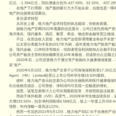
亿元、-1.394亿元，同比增速分别为-437.09%、52.33%、-937.2
在地产下行周期，地产股的吸引力大不如从前，估值也是一降再降
地产的估值将实现重估。
多次谋求转型
从历史上看，格力地产追求转型的执念颇深，但收效甚微。
据格力地产官网2022年透露的信息显示，公司已依托房地产资
海洋海岛、现代服务、酒店、教育、商业、物业和金融等宽泛领域
不过，在营业收入层面，格力地产这些所谓增量业务似乎未曾“
以主营分类最为丰富的2017年为例，该年度格力地产除房产板
业、现代金融、口岸经济等细分，但四者营业利润相加占比都不到总额
公司房产板块主营利润份额降至近10年来最低，但该部分占总额之比
2020年后，公司还曾致力于通过资产收购向大健康领域靠拢，
卖”资产。
2020年5月10日，格力地产全资子公司珠海保联耗资17.26亿元，
Agent （HK） Limited处受让上市公司科华生物18.63%股权。
彼时，格力地产表示此交易为公司向生物医药和医疗健康领域布
出次收购完成后，公司营收、净利润均可实现一定幅度的增长。
据悉，该笔交易将计入公司长期股权投资，并按照权益法核算
而由于体外检测（IVD）高景气，2020年科华生物业绩良好，全
大增233.55%，扣非净利润取得6.589亿元，较上一年度上升258
强势，年内涨幅一度高达122%。
然而一年后的2021年5月12日，格力地产却以“出于自身的产业