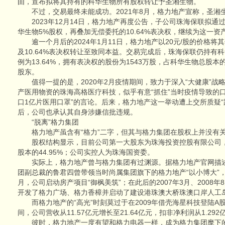
由，宣布拟将其持有的科华生物所有股权转让予圣湘生物。
不过，交易最终未能成功。2021年8月，格力地产宣称，圣湘
2023年12月14日，格力地产再度公告，子公司珠海保联拟通
华生物5%股权，再叠加无偿委托的10.64%表决权，继续为这一资产
逾一个月后的2024年1月11日，格力地产以20元/股的价格将
及10.64%表决权转让至致同本益。交易完成后，珠海保联仍持有科
例为13.64%，拥有表决权的股份为1543万股，占科华生物总股
股东。
值得一提的是，2020年2月疫情期间，致力于深入“大健康”战
产医用物资的珠海高格医疗科技，似乎有意“抓住”当时疫情导致的
口1亿片医用口罩”的言论。后来，格力地产这一举动遭上交所质疑“
后，公司也承认其自身涉嫌信批违规。
“脱离”格力集团
格力地产虽含有“格力”二字，但其与格力集团在股权上并没有
股权结构显示，目前公司第一大股东为珠海投资控股有限公司，持
股本的44.95%；公司实控人为珠海国资委。
实际上，格力地产曾与格力集团有过渊源。据格力地产官网描述，
团副总裁的鲁君四曾带领当时尚属集团旗下的格力地产“以小博大”，
月，公司启动房产项目“御枫美筑”；在此后的2007年3月、2008年8
开发了格力广场、格力香樟并启动了建设港珠澳大桥珠澳口岸人工
而格力地产的“高光”时刻莫过于在2009年借壳海星科技登陆A股之
间，公司营收从11.57亿元增长至21.64亿元，扣非净利润从1.292
彼时，格力地产一度有望和格力电器一样，成为格力集团麾下的