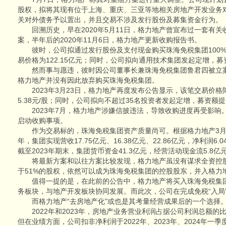
股权，拟将其现有位于上海、重庆、三亚等地相关房地产开发业务
关对外债务予以置出，并且交易不涉及发行股份及募集资金行为。
回溯历史，早在2020年5月11日，格力地产曾宣布过一套有关
案，半年后的2020年11月6日，格力地产更新收购报告书。
彼时，公司拟通过发行股份及支付现金购买珠海免税集团100%股
易价格为122.15亿元；同时，公司拟向通用技术集团发起定增，募
然而事与愿违，彼时因公司董事长兼珠海免税集团鲁君四被立案
格力地产并没有因此放弃购买珠海免税集团。
2023年3月23日，格力地产再度发布公告显示，该笔交易价格降
5.38元/股；同时，公司拟向不超过35名投资者发起定增，募资额
2023年7月，格力地产涉嫌信披违法，导致收购进度再受影响。2
启动收购事项。
作为交易标的，珠海免税集团资产质量尚可。根据格力地产3月30日
年，集团实现营收17.75亿元、16.38亿元、22.86亿元，净利润6.0
截至2023年期末，集团货币资金41.3亿元，经营活动现金流5.8亿
将最新方案和以往方案比较发现，格力地产虽没有谋求全资控股
于51%的股权，依然可以成为珠海免税集团的控股股东，并入格力
值得一提的是，在此前的公告中，格力地产将买入珠海免税集团
务板块，与地产开发板块协同发展。而此次，公司在完成免税“入局”
而格力地产“去房地产化”或也是其考量经营成果后的一个选择
2022年和2023年，房地产业务营业利润占据公司利润总额的比例分别
但在业绩方面，公司扣非净利润于2022年、2023年、2024年一季度先后