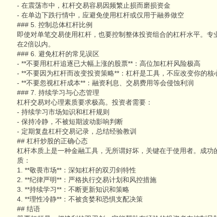
- 在震荡市中，杠杆交易容易因频繁止损而磨损资金
- 在单边下跌行情中，应避免使用杠杆或仅用于融券做空
### 5. 控制总体杠杆比例
即使对单笔交易使用杠杆，也要控制整体投资组合的杠杆水平。专
在2倍以内。
### 6. 避免杠杆的常见误区
- **不要用杠杆追逐已大幅上涨的股票**：高位加杠杆风险极高
- **不要因为杠杆而改变投资策略**：杠杆是工具，不应改变你的
- **不要忽视杠杆成本**：融资利息、交易费用等会侵蚀利润
### 7. 持续学习与心态管理
杠杆交易对心理素质要求极高。投资者需要：
- 持续学习市场知识和杠杆规则
- 保持冷静，不被短期波动影响判断
- 定期复盘杠杆交易记录，总结经验教训
## 杠杆炒股的正确心态
杠杆本质上是一种金融工具，无所谓好坏，关键在于使用者。成功
质：
1. **敬畏市场**：深知杠杆的双刃剑特性
2. **纪律严明**：严格执行交易计划和风控措施
3. **持续学习**：不断更新知识和策略
4. **理性冷静**：不被贪婪和恐惧支配决策
## 结语