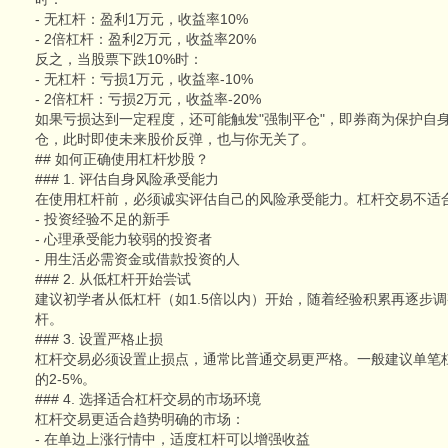
- 无杠杆：盈利1万元，收益率10%
- 2倍杠杆：盈利2万元，收益率20%
反之，当股票下跌10%时：
- 无杠杆：亏损1万元，收益率-10%
- 2倍杠杆：亏损2万元，收益率-20%
如果亏损达到一定程度，还可能触发"强制平仓"，即券商为保护自
仓，此时即使未来股价反弹，也与你无关了。
## 如何正确使用杠杆炒股？
### 1. 评估自身风险承受能力
在使用杠杆前，必须诚实评估自己的风险承受能力。杠杆交易不适
- 投资经验不足的新手
- 心理承受能力较弱的投资者
- 用生活必需资金或借款投资的人
### 2. 从低杠杆开始尝试
建议初学者从低杠杆（如1.5倍以内）开始，随着经验积累再逐步
杆。
### 3. 设置严格止损
杠杆交易必须设置止损点，通常比普通交易更严格。一般建议单笔
的2-5%。
### 4. 选择适合杠杆交易的市场环境
杠杆交易更适合趋势明确的市场：
- 在单边上涨行情中，适度杠杆可以增强收益