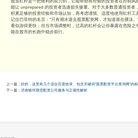
股票杠杆是一把锋利的双刃剑，它能帮助有经验的投资者在控制风
能让 unprepared 的投资者迅速损失惨重。对于大多数普通投
积累足够的投资经验和市场认知，再考虑谨慎、适度地使用杠杆工
记住巴菲特的名言："只有潮水退去股票配资网，才知道谁在裸泳。
看似游得更快；但当市场调整时，过高的杠杆会让你暴露在危险之
能在股市的长跑中稳步前行。
上一篇：
好的，这里有几个适合百度收录、包含关键词“股票配资平台查询网”的
下一篇：
济南银环期货配资公司服务与正规性解析